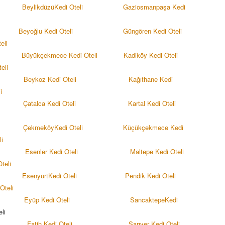
Beylikdüzü
Kedi Oteli
Gaziosmanpaşa Kedi
Beyoğlu Kedi Oteli
Güngören Kedi Oteli
teli
Büyükçekmece Kedi Oteli
Kadiköy
Kedi Oteli
teli
Beykoz Kedi Oteli
Kağıthane Kedi
i
Çatalca Kedi Oteli
Kartal Kedi Oteli
i
Çekmeköy
Kedi Oteli
Küçükçekmece Kedi
li
Esenler Kedi Oteli
Maltepe Kedi Oteli
Oteli
Esenyurt
Kedi Oteli
Pendik Kedi Oteli
Oteli
Eyüp Kedi Oteli
Sancaktepe
Kedi
li
Fatih Kedi Oteli
Sarıyer Kedi Oteli