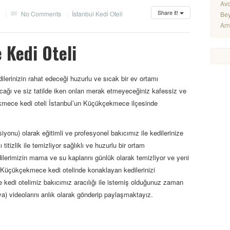
Avc
Share it!
8
|
No Comments
|
İstanbul Kedi Oteli
Bey
Arn
Kedi Oteli
lerinizin rahat edeceği huzurlu ve sıcak bir ev ortamı
cağı ve siz tatilde iken onları merak etmeyeceğiniz kafessiz ve
kmece kedi oteli İstanbul’un Küçükçekmece ilçesinde
yonu) olarak eğitimli ve profesyonel bakıcımız ile kedilerinize
titizlik ile temizliyor sağlıklı ve huzurlu bir ortam
ilerimizin mama ve su kaplarını günlük olarak temizliyor ve yeni
 Küçükçekmece kedi otelinde konaklayan kedilerinizi
e kedi otelimiz bakıcımız aracılığı ile istemiş olduğunuz zaman
ya) videolarını anlık olarak gönderip paylaşmaktayız.