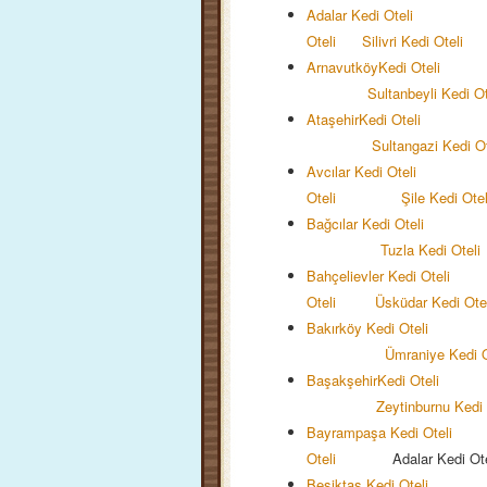
Adalar Kedi Oteli
Oteli
Silivri Kedi Oteli
Arnavutköy
Kedi Oteli
Sultanbeyli Kedi O
Ataşehir
Kedi Oteli
Sultangazi
Kedi O
Avcılar Kedi Oteli
Oteli
Şile Kedi Otel
Bağcılar Kedi Oteli
Tuzla Kedi Otel
Bahçelievler Kedi Oteli
Oteli
Üsküdar Kedi Ote
Bakırköy Kedi Oteli
Ümraniye Kedi 
Başakşehir
Kedi Oteli
Zeytinburnu Kedi 
Bayrampaşa Kedi Oteli
Oteli
Adalar Kedi Ote
Beşiktaş Kedi Oteli