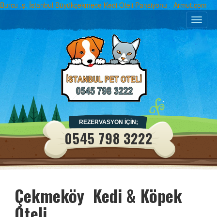
Burcu .ş. İstanbul Büyükçekmece Kedi Oteli Pansiyonu - Armut.com
Toggle
naviga
REZERVASYON İÇİN;
0545 798 3222
Çekmeköy Kedi & Köpek
Oteli