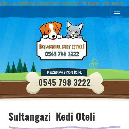
Burcu .ş. İstanbul Büyükçekmece Kedi Oteli Pansiyonu - Armut.com
Toggle
naviga
REZERVASYON İÇİN;
0545 798 3222
Sultangazi Kedi Oteli