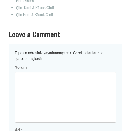
Konaklama
Şile Kedi & Köpek Oteli
Şile Kedi & Köpek Oteli
Leave a Comment
E-posta adresiniz yayınlanmayacak.
Gerekli alanlar
*
ile
işaretlenmişlerdir
Yorum
Ad
*