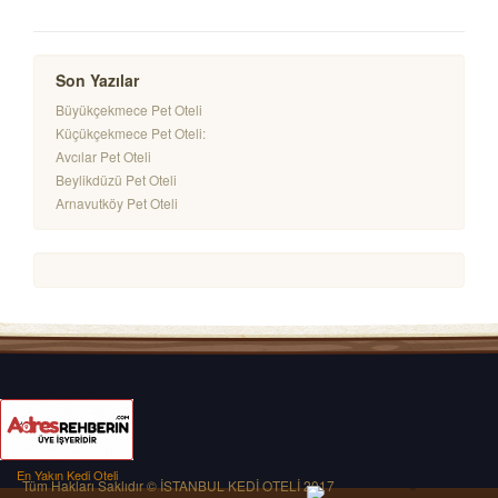
Son Yazılar
Büyükçekmece Pet Oteli
Küçükçekmece Pet Oteli:
Avcılar Pet Oteli
Beylikdüzü Pet Oteli
Arnavutköy Pet Oteli
En Yakın Kedi Oteli
Tüm Hakları Saklıdır © İSTANBUL KEDİ OTELİ 2017