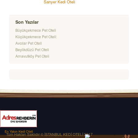
Sarıyer Kedi Oteli
Son Yazılar
Büyükçekmece Pet Oteli
Küçükçekmece Pet Oteli:
Avcılar Pet Oteli
Beylikdüzü Pet Oteli
Arnavutköy Pet Oteli
En Yakın Kedi Oteli
Tüm Hakları Saklıdır © İSTANBUL KEDİ OTELİ 2017