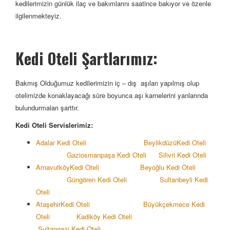
kedilerimizin günlük ilaç ve bakımlarını saatince bakıyor ve özenle
ilgilenmekteyiz.
Kedi Oteli Şartlarımız:
Bakmış Olduğumuz kedilerimizin iç – dış aşıları yapılmış olup
otelimizde konaklayacağı süre boyunca aşı karnelerini yanlarında
bulundurmaları şarttır.
Kedi Oteli Servislerimiz:
Adalar Kedi Oteli
Beylikdüzü
Kedi Oteli
Gaziosmanpaşa Kedi Oteli
Silivri Kedi Oteli
Arnavutköy
Kedi Oteli
Beyoğlu Kedi Oteli
Güngören Kedi Oteli
Sultanbeyli Kedi
Oteli
Ataşehir
Kedi Oteli
Büyükçekmece Kedi
Oteli
Kadiköy
Kedi Oteli
Sultangazi
Kedi Oteli