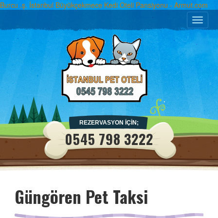
Burcu .ş. İstanbul Büyükçekmece Kedi Oteli Pansiyonu - Armut.com
Toggle
naviga
REZERVASYON İÇİN;
0545 798 3222
Güngören Pet Taksi