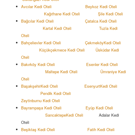
Avcılar Kedi Oteli
Beykoz Kedi Oteli
Kağıthane Kedi Oteli
Şile Kedi Oteli
Bağcılar Kedi Oteli
Çatalca Kedi Oteli
Kartal Kedi Oteli
Tuzla Kedi
Oteli
Bahçelievler Kedi Oteli
Çekmeköy
Kedi Oteli
Küçükçekmece Kedi Oteli
Üsküdar Kedi
Oteli
Bakırköy Kedi Oteli
Esenler Kedi Oteli
Maltepe Kedi Oteli
Ümraniye Kedi
Oteli
Başakşehir
Kedi Oteli
Esenyurt
Kedi Oteli
Pendik Kedi Oteli
Zeytinburnu Kedi Oteli
Bayrampaşa Kedi Oteli
Eyüp Kedi Oteli
Sancaktepe
Kedi Oteli
Adalar Kedi
Oteli
Beşiktaş Kedi Oteli
Fatih Kedi Oteli