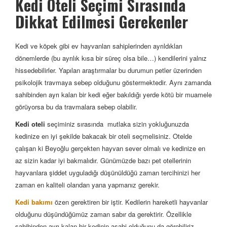
Kedi Oteli Seçimi Sırasında
Dikkat Edilmesi Gerekenler
Kedi ve köpek gibi ev hayvanları sahiplerinden ayrıldıkları
dönemlerde (bu ayrılık kısa bir süreç olsa bile…) kendilerini yalnız
hissedebilirler. Yapılan araştırmalar bu durumun petler üzerinden
psikolojik travmaya sebep olduğunu göstermektedir. Aynı zamanda
sahibinden ayrı kalan bir kedi eğer bakıldığı yerde kötü bir muamele
görüyorsa bu da travmalara sebep olabilir.
Kedi oteli
seçiminiz sırasında mutlaka sizin yokluğunuzda
kedinize en iyi şekilde bakacak bir oteli seçmelisiniz. Otelde
çalışan ki Beyoğlu gerçekten hayvan sever olmalı ve kedinize en
az sizin kadar iyi bakmalıdır. Günümüzde bazı pet otellerinin
hayvanlara şiddet uyguladığı düşünüldüğü zaman tercihinizi her
zaman en kaliteli olandan yana yapmanız gerekir.
Kedi bakımı
özen gerektiren bir iştir. Kedilerin hareketli hayvanlar
olduğunu düşündüğümüz zaman sabır da gerektirir. Özellikle
sahibinden ayrı kalan bir kedinin asabi olduğunu da görebiliriz.