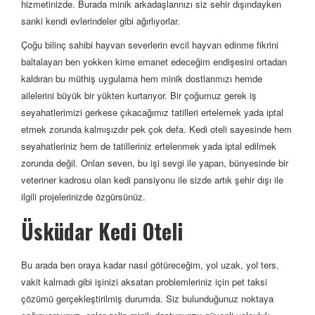
hizmetinizde. Burada minik arkadaşlarınızı siz sehir dışındayken
sanki kendi evlerindeler gibi ağırlıyorlar.
Çoğu bilinç sahibi hayvan severlerin evcil hayvan edinme fikrini
baltalayan ben yokken kime emanet edeceğim endişesini ortadan
kaldıran bu müthiş uygulama hem minik dostlarımızı hemde
ailelerini büyük bir yükten kurtarıyor. Bir çoğumuz gerek iş
seyahatlerimizi gerkese çıkacağımız tatilleri ertelemek yada iptal
etmek zorunda kalmışızdır pek çok defa. Kedi oteli sayesinde hem
seyahatleriniz hem de tatilleriniz ertelenmek yada iptal edilmek
zorunda değil. Onları seven, bu işi sevgi ile yapan, bünyesinde bir
veteriner kadrosu olan kedi pansiyonu ile sizde artık şehir dışı ile
ilgili projelerinizde özgürsünüz.
Üsküdar Kedi Oteli
Bu arada ben oraya kadar nasıl götüreceğim, yol uzak, yol ters,
vakit kalmadı gibi işinizi aksatan problemleriniz için pet taksi
çözümü gerçekleştirilmiş durumda. Siz bulunduğunuz noktaya