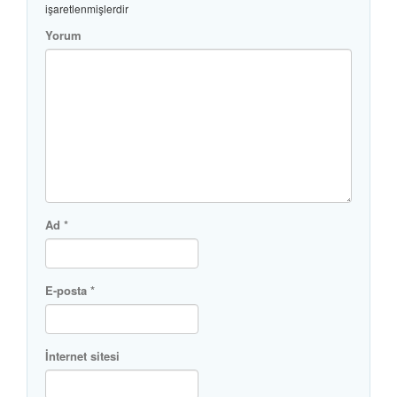
işaretlenmişlerdir
Yorum
Ad
*
E-posta
*
İnternet sitesi