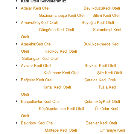
Kedi Oteli Servislerimiz:
Adalar Kedi Oteli
Beylikdüzü
Kedi Oteli
Gaziosmanpaşa Kedi Oteli
Silivri Kedi Oteli
Arnavutköy
Kedi Oteli
Beyoğlu Kedi Oteli
Güngören Kedi Oteli
Sultanbeyli Kedi
Oteli
Ataşehir
Kedi Oteli
Büyükçekmece Kedi
Oteli
Kadiköy
Kedi Oteli
Sultangazi
Kedi Oteli
Avcılar Kedi Oteli
Beykoz Kedi Oteli
Kağıthane Kedi Oteli
Şile Kedi Oteli
Bağcılar Kedi Oteli
Çatalca Kedi Oteli
Kartal Kedi Oteli
Tuzla Kedi
Oteli
Bahçelievler Kedi Oteli
Çekmeköy
Kedi Oteli
Küçükçekmece Kedi Oteli
Üsküdar Kedi
Oteli
Bakırköy Kedi Oteli
Esenler Kedi Oteli
Maltepe Kedi Oteli
Ümraniye Kedi