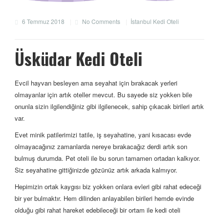
6 Temmuz 2018
|
No Comments
|
İstanbul Kedi Oteli
Üsküdar Kedi Oteli
Evcil hayvan besleyen ama seyahat için bırakacak yerleri
olmayanlar için artık oteller mevcut. Bu sayede siz yokken bile
onunla sizin ilgilendiğiniz gibi ilgilenecek, sahip çıkacak birileri artık
var.
Evet minik patilerimizi tatile, iş seyahatine, yani kısacası evde
olmayacağınız zamanlarda nereye bırakacağız derdi artık son
bulmuş durumda. Pet oteli ile bu sorun tamamen ortadan kalkıyor.
Siz seyahatine gittiğinizde gözünüz artık arkada kalmıyor.
Hepimizin ortak kaygısı biz yokken onlara evleri gibi rahat edeceği
bir yer bulmaktır. Hem dilinden anlayabilen birileri hemde evinde
olduğu gibi rahat hareket edebileceği bir ortam ile kedi oteli