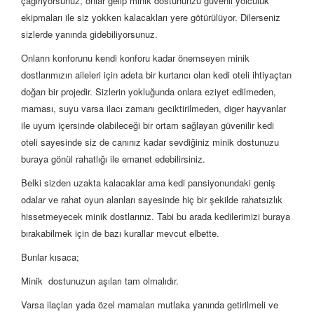
çağırıyorsunuz, onlar gelip minik dostununzu güvenli yolculuk
ekipmaları ile siz yokken kalacakları yere götürülüyor. Dilerseniz
sizlerde yanında gidebiliyorsunuz.
Onların konforunu kendi konforu kadar önemseyen minik
dostlarımızın aileleri için adeta bir kurtarıcı olan kedi oteli ihtiyaçtan
doğan bir projedir. Sizlerin yokluğunda onlara eziyet edilmeden,
maması, suyu varsa ilacı zamanı geciktirilmeden, diger hayvanlar
ile uyum içersinde olabileceği bir ortam sağlayan güvenilir kedi
oteli sayesinde siz de canınız kadar sevdiğiniz minik dostunuzu
buraya gönül rahatlığı ile emanet edebilirsiniz.
Belki sizden uzakta kalacaklar ama kedi pansiyonundaki geniş
odalar ve rahat oyun alanları sayesinde hiç bir şekilde rahatsızlık
hissetmeyecek minik dostlarınız. Tabi bu arada kedilerimizi buraya
bırakabilmek için de bazı kurallar mevcut elbette.
Bunlar kısaca;
Minik dostunuzun aşıları tam olmalıdır.
Varsa ilaçları yada özel mamaları mutlaka yanında getirilmeli ve