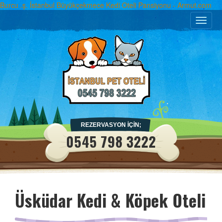
Burcu .ş. İstanbul Büyükçekmece Kedi Oteli Pansiyonu - Armut.com
Toggle
naviga
REZERVASYON İÇİN;
0545 798 3222
Üsküdar Kedi & Köpek Oteli