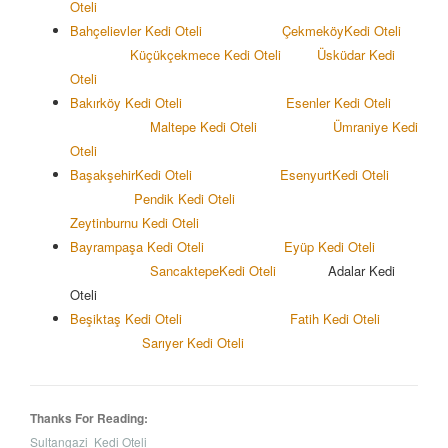
Oteli
Bahçelievler Kedi Oteli
Çekmeköy
Kedi Oteli
Küçükçekmece Kedi Oteli
Üsküdar Kedi
Oteli
Bakırköy Kedi Oteli
Esenler Kedi Oteli
Maltepe Kedi Oteli
Ümraniye Kedi
Oteli
Başakşehir
Kedi Oteli
Esenyurt
Kedi Oteli
Pendik Kedi Oteli
Zeytinburnu Kedi Oteli
Bayrampaşa Kedi Oteli
Eyüp Kedi Oteli
Sancaktepe
Kedi Oteli
Adalar Kedi
Oteli
Beşiktaş Kedi Oteli
Fatih Kedi Oteli
Sarıyer Kedi Oteli
Thanks For Reading:
Sultangazi Kedi Oteli