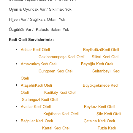
Oyun & Oyuncak Var / Sıkılmak Yok
Hijyen Var / Sağlıksız Ortam Yok
Özgürlük Var / Kafeste Bakım Yok
Kedi Oteli Servislerimiz:
Adalar Kedi Oteli
Beylikdüzü
Kedi Oteli
Gaziosmanpaşa Kedi Oteli
Silivri Kedi Oteli
Arnavutköy
Kedi Oteli
Beyoğlu Kedi Oteli
Güngören Kedi Oteli
Sultanbeyli Kedi
Oteli
Ataşehir
Kedi Oteli
Büyükçekmece Kedi
Oteli
Kadiköy
Kedi Oteli
Sultangazi
Kedi Oteli
Avcılar Kedi Oteli
Beykoz Kedi Oteli
Kağıthane Kedi Oteli
Şile Kedi Oteli
Bağcılar Kedi Oteli
Çatalca Kedi Oteli
Kartal Kedi Oteli
Tuzla Kedi