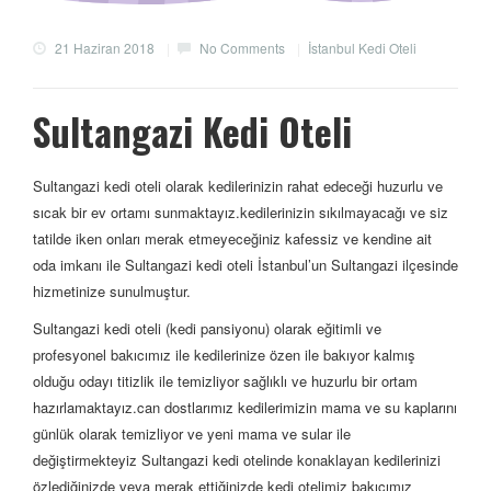
21 Haziran 2018
|
No Comments
|
İstanbul Kedi Oteli
Sultangazi Kedi Oteli
Sultangazi kedi oteli olarak kedilerinizin rahat edeceği huzurlu ve
sıcak bir ev ortamı sunmaktayız.kedilerinizin sıkılmayacağı ve siz
tatilde iken onları merak etmeyeceğiniz kafessiz ve kendine ait
oda imkanı ile Sultangazi kedi oteli İstanbul’un Sultangazi ilçesinde
hizmetinize sunulmuştur.
Sultangazi kedi oteli (kedi pansiyonu) olarak eğitimli ve
profesyonel bakıcımız ile kedilerinize özen ile bakıyor kalmış
olduğu odayı titizlik ile temizliyor sağlıklı ve huzurlu bir ortam
hazırlamaktayız.can dostlarımız kedilerimizin mama ve su kaplarını
günlük olarak temizliyor ve yeni mama ve sular ile
değiştirmekteyiz Sultangazi kedi otelinde konaklayan kedilerinizi
özlediğinizde veya merak ettiğinizde kedi otelimiz bakıcımız