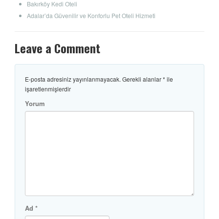
Bakırköy Kedi Oteli
Adalar’da Güvenilir ve Konforlu Pet Oteli Hizmeti
Leave a Comment
E-posta adresiniz yayınlanmayacak.
Gerekli alanlar
*
ile
işaretlenmişlerdir
Yorum
Ad
*