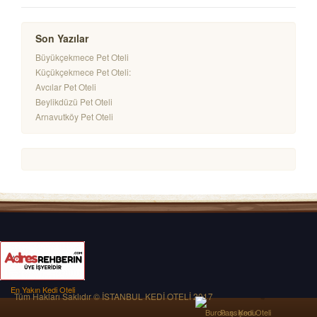
Son Yazılar
Büyükçekmece Pet Oteli
Küçükçekmece Pet Oteli:
Avcılar Pet Oteli
Beylikdüzü Pet Oteli
Arnavutköy Pet Oteli
En Yakın Kedi Oteli
Tüm Hakları Saklıdır © İSTANBUL KEDİ OTELİ 2017
Burcu .ş. Kedi Oteli Pansiyonu