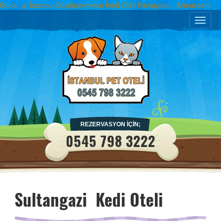
Burcu .ş. İstanbul Büyükçekmece Kedi Oteli Pansiyonu - Armut.com
Toggle
naviga
REZERVASYON İÇİN;
0545 798 3222
Sultangazi Kedi Oteli