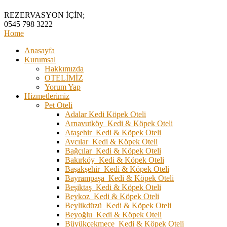
REZERVASYON İÇİN;
0545 798 3222
Home
Anasayfa
Kurumsal
Hakkımızda
OTELİMİZ
Yorum Yap
Hizmetlerimiz
Pet Oteli
Adalar Kedi Köpek Oteli
Arnavutköy Kedi & Köpek Oteli
Ataşehir Kedi & Köpek Oteli
Avcılar Kedi & Köpek Oteli
Bağcılar Kedi & Köpek Oteli
Bakırköy Kedi & Köpek Oteli
Başakşehir Kedi & Köpek Oteli
Bayrampaşa Kedi & Köpek Oteli
Beşiktaş Kedi & Köpek Oteli
Beykoz Kedi & Köpek Oteli
Beylikdüzü Kedi & Köpek Oteli
Beyoğlu Kedi & Köpek Oteli
Büyükçekmece Kedi & Köpek Oteli