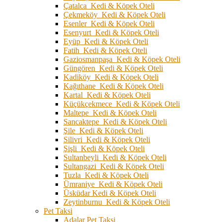
Çatalca Kedi & Köpek Oteli
Çekmeköy Kedi & Köpek Oteli
Esenler Kedi & Köpek Oteli
Esenyurt Kedi & Köpek Oteli
Eyüp Kedi & Köpek Oteli
Fatih Kedi & Köpek Oteli
Gaziosmanpaşa Kedi & Köpek Oteli
Güngören Kedi & Köpek Oteli
Kadiköy Kedi & Köpek Oteli
Kağıthane Kedi & Köpek Oteli
Kartal Kedi & Köpek Oteli
Küçükçekmece Kedi & Köpek Oteli
Maltepe Kedi & Köpek Oteli
Sancaktepe Kedi & Köpek Oteli
Şile Kedi & Köpek Oteli
Silivri Kedi & Köpek Oteli
Şişli Kedi & Köpek Oteli
Sultanbeyli Kedi & Köpek Oteli
Sultangazi Kedi & Köpek Oteli
Tuzla Kedi & Köpek Oteli
Ümraniye Kedi & Köpek Oteli
Üsküdar Kedi & Köpek Oteli
Zeytinburnu Kedi & Köpek Oteli
Pet Taksi
Adalar Pet Taksi