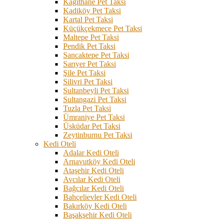
Kağıthane Pet Taksi
Kadiköy Pet Taksi
Kartal Pet Taksi
Küçükçekmece Pet Taksi
Maltepe Pet Taksi
Pendik Pet Taksi
Sancaktepe Pet Taksi
Sarıyer Pet Taksi
Şile Pet Taksi
Silivri Pet Taksi
Sultanbeyli Pet Taksi
Sultangazi Pet Taksi
Tuzla Pet Taksi
Ümraniye Pet Taksi
Üsküdar Pet Taksi
Zeytinburnu Pet Taksi
Kedi Oteli
Adalar Kedi Oteli
Arnavutköy Kedi Oteli
Ataşehir Kedi Oteli
Avcılar Kedi Oteli
Bağcılar Kedi Oteli
Bahçelievler Kedi Oteli
Bakırköy Kedi Oteli
Başakşehir Kedi Oteli