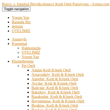
Burcu .ş. İstanbul Büyükçekmece Kedi Oteli Pansiyonu - Armut.com
Toggle navigation
Yorum Yap
Basında Biz
iletişim
OTELİMİZ
Anasayfa
Kurumsal
Hakkımızda
OTELİMİZ
Yorum Yap
Hizmetlerimiz
Pet Oteli
Adalar Kedi Köpek Oteli
Arnavutköy Kedi & Köpek Oteli
Ataşehir Kedi & Köpek Oteli
Avcılar Kedi & Köpek Oteli
Bağcılar Kedi & Köpek Oteli
Bakırköy Kedi & Köpek Oteli
Başakşehir Kedi & Köpek Oteli
Bayrampaşa Kedi & Köpek Oteli
Beşiktaş Kedi & Köpek Oteli
Beykoz Kedi & Köpek Oteli