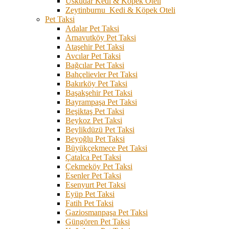
Üsküdar Kedi & Köpek Oteli
Zeytinburnu Kedi & Köpek Oteli
Pet Taksi
Adalar Pet Taksi
Arnavutköy Pet Taksi
Ataşehir Pet Taksi
Avcılar Pet Taksi
Bağcılar Pet Taksi
Bahçelievler Pet Taksi
Bakırköy Pet Taksi
Başakşehir Pet Taksi
Bayrampaşa Pet Taksi
Beşiktaş Pet Taksi
Beykoz Pet Taksi
Beylikdüzü Pet Taksi
Beyoğlu Pet Taksi
Büyükçekmece Pet Taksi
Çatalca Pet Taksi
Çekmeköy Pet Taksi
Esenler Pet Taksi
Esenyurt Pet Taksi
Eyüp Pet Taksi
Fatih Pet Taksi
Gaziosmanpaşa Pet Taksi
Güngören Pet Taksi