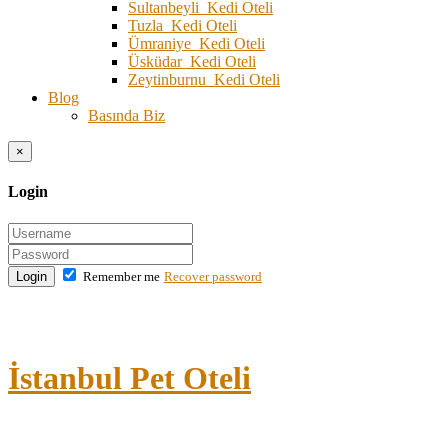
Sultanbeyli Kedi Oteli
Tuzla Kedi Oteli
Ümraniye Kedi Oteli
Üsküdar Kedi Oteli
Zeytinburnu Kedi Oteli
Blog
Basında Biz
×
Login
Login
Remember me
Recover password
İstanbul Pet Oteli