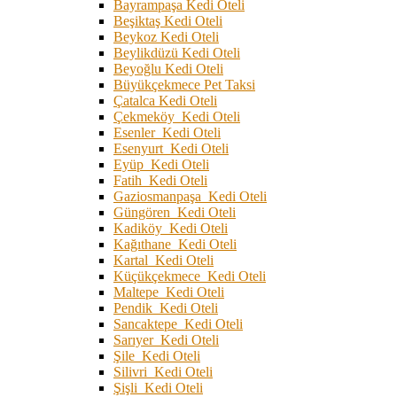
Bayrampaşa Kedi Oteli
Beşiktaş Kedi Oteli
Beykoz Kedi Oteli
Beylikdüzü Kedi Oteli
Beyoğlu Kedi Oteli
Büyükçekmece Pet Taksi
Çatalca Kedi Oteli
Çekmeköy Kedi Oteli
Esenler Kedi Oteli
Esenyurt Kedi Oteli
Eyüp Kedi Oteli
Fatih Kedi Oteli
Gaziosmanpaşa Kedi Oteli
Güngören Kedi Oteli
Kadiköy Kedi Oteli
Kağıthane Kedi Oteli
Kartal Kedi Oteli
Küçükçekmece Kedi Oteli
Maltepe Kedi Oteli
Pendik Kedi Oteli
Sancaktepe Kedi Oteli
Sarıyer Kedi Oteli
Şile Kedi Oteli
Silivri Kedi Oteli
Şişli Kedi Oteli