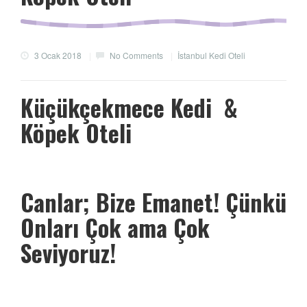
3 Ocak 2018
|
No Comments
|
İstanbul Kedi Oteli
Küçükçekmece Kedi &
Köpek Oteli
Canlar; Bize Emanet! Çünkü
Onları Çok ama Çok
Seviyoruz!