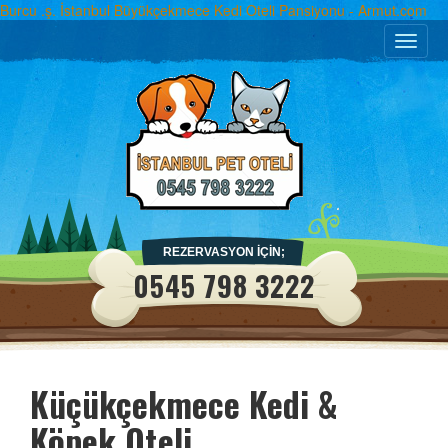
Burcu .ş. İstanbul Büyükçekmece Kedi Oteli Pansiyonu - Armut.com
Toggle
naviga
REZERVASYON İÇİN;
0545 798 3222
Küçükçekmece Kedi &
Köpek Oteli