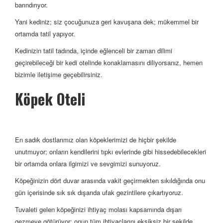
barındırıyor.
Yani kediniz; siz çocuğunuza geri kavuşana dek; mükemmel bir
ortamda tatil yapıyor.
Kedinizin tatil tadında, içinde eğlenceli bir zaman dilimi
geçirebileceği bir kedi otelinde konaklamasını diliyorsanız, hemen
bizimle iletişime geçebilirsiniz.
Köpek Oteli
En sadık dostlarımız olan köpeklerimizi de hiçbir şekilde
unutmuyor; onların kendilerini tıpkı evlerinde gibi hissedebilecekleri
bir ortamda onlara ilgimizi ve sevgimizi sunuyoruz.
Köpeğinizin dört duvar arasında vakit geçirmekten sıkıldığında onu
gün içerisinde sık sık dışarıda ufak gezintilere çıkartıyoruz.
Tuvaleti gelen köpeğinizi ihtiyaç molası kapsamında dışarı
gezmeye götürüyor; onun tüm ihtiyaçlarını eksiksiz bir şekilde