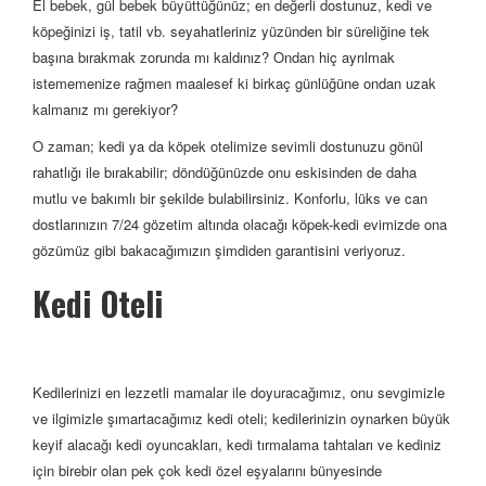
El bebek, gül bebek büyüttüğünüz; en değerli dostunuz, kedi ve
köpeğinizi iş, tatil vb. seyahatleriniz yüzünden bir süreliğine tek
başına bırakmak zorunda mı kaldınız? Ondan hiç ayrılmak
istememenize rağmen maalesef ki birkaç günlüğüne ondan uzak
kalmanız mı gerekiyor?
O zaman; kedi ya da köpek otelimize sevimli dostunuzu gönül
rahatlığı ile bırakabilir; döndüğünüzde onu eskisinden de daha
mutlu ve bakımlı bir şekilde bulabilirsiniz. Konforlu, lüks ve can
dostlarınızın 7/24 gözetim altında olacağı köpek-kedi evimizde ona
gözümüz gibi bakacağımızın şimdiden garantisini veriyoruz.
Kedi Oteli
Kedilerinizi en lezzetli mamalar ile doyuracağımız, onu sevgimizle
ve ilgimizle şımartacağımız kedi oteli; kedilerinizin oynarken büyük
keyif alacağı kedi oyuncakları, kedi tırmalama tahtaları ve kediniz
için birebir olan pek çok kedi özel eşyalarını bünyesinde