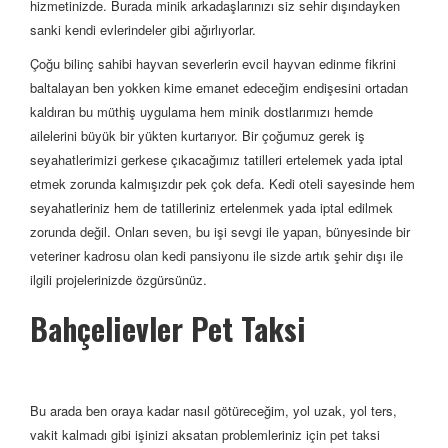
hizmetinizde. Burada minik arkadaşlarınızı siz sehir dışındayken
sanki kendi evlerindeler gibi ağırlıyorlar.
Çoğu bilinç sahibi hayvan severlerin evcil hayvan edinme fikrini
baltalayan ben yokken kime emanet edeceğim endişesini ortadan
kaldıran bu müthiş uygulama hem minik dostlarımızı hemde
ailelerini büyük bir yükten kurtarıyor. Bir çoğumuz gerek iş
seyahatlerimizi gerkese çıkacağımız tatilleri ertelemek yada iptal
etmek zorunda kalmışızdır pek çok defa. Kedi oteli sayesinde hem
seyahatleriniz hem de tatilleriniz ertelenmek yada iptal edilmek
zorunda değil. Onları seven, bu işi sevgi ile yapan, bünyesinde bir
veteriner kadrosu olan kedi pansiyonu ile sizde artık şehir dışı ile
ilgili projelerinizde özgürsünüz.
Bahçelievler Pet Taksi
Bu arada ben oraya kadar nasıl götüreceğim, yol uzak, yol ters,
vakit kalmadı gibi işinizi aksatan problemleriniz için pet taksi