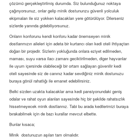
çözümü gerçekleştirilmiş durumda. Siz bulunduğunuz noktaya
çağırıyorsunuz, onlar gelip minik dostununzu güvenli yolculuk
ekipmaları ile siz yokken kalacakları yere götürülüyor. Dilerseniz
sizlerde yanında gidebiliyorsunuz.
Onların konforunu kendi konforu kadar önemseyen minik
dostlarımızın aileleri için adeta bir kurtarıcı olan kedi oteli ihtiyaçtan
doğan bir projedir. Sizlerin yokluğunda onlara eziyet edilmeden,
maması, suyu varsa ilacı zamanı geciktirilmeden, diger hayvanlar
ile uyum içersinde olabileceği bir ortam sağlayan güvenilir kedi
oteli sayesinde siz de canınız kadar sevdiğiniz minik dostunuzu
buraya gönül rahatlığı ile emanet edebilirsiniz.
Belki sizden uzakta kalacaklar ama kedi pansiyonundaki geniş
odalar ve rahat oyun alanları sayesinde hiç bir şekilde rahatsızlık
hissetmeyecek minik dostlarınız. Tabi bu arada kedilerimizi buraya
bırakabilmek için de bazı kurallar mevcut elbette.
Bunlar kısaca;
Minik dostunuzun aşıları tam olmalıdır.