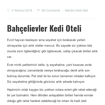
4 Temmuz 2018
|
No Comments
|
İstanbul Kedi Oteli
Bahçelievler Kedi Oteli
Evcil hayvan besleyen ama seyahat için bırakacak yerleri
olmayanlar için artık oteller mevcut. Bu sayede siz yokken bile
onunla sizin ilgilendiğiniz gibi ilgilenecek, sahip çıkacak birileri artık
var.
Evet minik patilerimizi tatile, iş seyahatine, yani kısacası evde
olmayacağınız zamanlarda nereye bırakacağız derdi artık son
bulmuş durumda. Pet oteli ile bu sorun tamamen ortadan kalkıyor.
Siz seyahatine gittiğinizde gözünüz artık arkada kalmıyor.
Hepimizin ortak kaygısı biz yokken onlara evleri gibi rahat edeceği
bir yer bulmaktır. Hem dilinden anlayabilen birileri hemde evinde
olduğu gibi rahat hareket edebileceği bir ortam ile kedi oteli