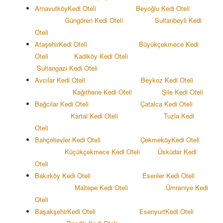
Arnavutköy
Kedi Oteli
Beyoğlu Kedi Oteli
Güngören Kedi Oteli
Sultanbeyli Kedi
Oteli
Ataşehir
Kedi Oteli
Büyükçekmece Kedi
Oteli
Kadiköy
Kedi Oteli
Sultangazi
Kedi Oteli
Avcılar Kedi Oteli
Beykoz Kedi Oteli
Kağıthane Kedi Oteli
Şile Kedi Oteli
Bağcılar Kedi Oteli
Çatalca Kedi Oteli
Kartal Kedi Oteli
Tuzla Kedi
Oteli
Bahçelievler Kedi Oteli
Çekmeköy
Kedi Oteli
Küçükçekmece Kedi Oteli
Üsküdar Kedi
Oteli
Bakırköy Kedi Oteli
Esenler Kedi Oteli
Maltepe Kedi Oteli
Ümraniye Kedi
Oteli
Başakşehir
Kedi Oteli
Esenyurt
Kedi Oteli