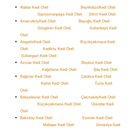
Adalar Kedi Oteli
Beylikdüzü
Kedi Oteli
Gaziosmanpaşa Kedi Oteli
Silivri Kedi Oteli
Arnavutköy
Kedi Oteli
Beyoğlu Kedi Oteli
Güngören Kedi Oteli
Sultanbeyli Kedi
Oteli
Ataşehir
Kedi Oteli
Büyükçekmece Kedi
Oteli
Kadiköy
Kedi Oteli
Sultangazi
Kedi Oteli
Avcılar Kedi Oteli
Beykoz Kedi Oteli
Kağıthane Kedi Oteli
Şile Kedi Oteli
Bağcılar Kedi Oteli
Çatalca Kedi Oteli
Kartal Kedi Oteli
Tuzla Kedi
Oteli
Bahçelievler Kedi Oteli
Çekmeköy
Kedi Oteli
Küçükçekmece Kedi Oteli
Üsküdar Kedi
Oteli
Bakırköy Kedi Oteli
Esenler Kedi Oteli
Maltepe Kedi Oteli
Ümraniye Kedi