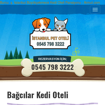
Burcu .ş. İstanbul Büyükçekmece Kedi Oteli Pansiyonu - Armut.com
Toggle
naviga
REZERVASYON İÇİN;
0545 798 3222
Bağcılar Kedi Oteli