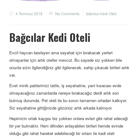
4 Temmuz 2018
|
No Comments
|
İstanbul Kedi Oteli
Bağcılar Kedi Oteli
Evcil hayvan besleyen ama seyahat için bırakacak yerleri
olmayanlar için artık oteller mevcut. Bu sayede siz yokken bile
onunla sizin ilgilendiğiniz gibi ilgilenecek, sahip çıkacak birileri artık
var.
Evet minik patilerimizi tatile, iş seyahatine, yani kısacası evde
olmayacağınız zamanlarda nereye bırakacağız derdi artık son
bulmuş durumda. Pet oteli ile bu sorun tamamen ortadan kalkıyor.
Siz seyahatine gittiğinizde gözünüz artık arkada kalmıyor.
Hepimizin ortak kaygısı biz yokken onlara evleri gibi rahat edeceği
bir yer bulmaktır. Hem dilinden anlayabilen birileri hemde evinde
olduğu gibi rahat hareket edebileceği bir ortam ile kedi oteli