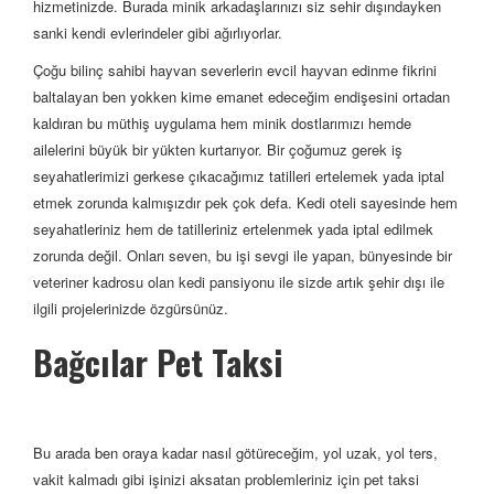
hizmetinizde. Burada minik arkadaşlarınızı siz sehir dışındayken
sanki kendi evlerindeler gibi ağırlıyorlar.
Çoğu bilinç sahibi hayvan severlerin evcil hayvan edinme fikrini
baltalayan ben yokken kime emanet edeceğim endişesini ortadan
kaldıran bu müthiş uygulama hem minik dostlarımızı hemde
ailelerini büyük bir yükten kurtarıyor. Bir çoğumuz gerek iş
seyahatlerimizi gerkese çıkacağımız tatilleri ertelemek yada iptal
etmek zorunda kalmışızdır pek çok defa. Kedi oteli sayesinde hem
seyahatleriniz hem de tatilleriniz ertelenmek yada iptal edilmek
zorunda değil. Onları seven, bu işi sevgi ile yapan, bünyesinde bir
veteriner kadrosu olan kedi pansiyonu ile sizde artık şehir dışı ile
ilgili projelerinizde özgürsünüz.
Bağcılar Pet Taksi
Bu arada ben oraya kadar nasıl götüreceğim, yol uzak, yol ters,
vakit kalmadı gibi işinizi aksatan problemleriniz için pet taksi