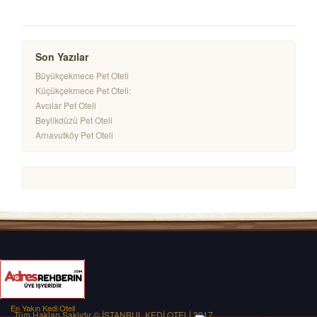
Son Yazılar
Büyükçekmece Pet Oteli
Küçükçekmece Pet Oteli:
Avcılar Pet Oteli
Beylikdüzü Pet Oteli
Arnavutköy Pet Oteli
En Yakın Kedi Oteli
Tüm Hakları Saklıdır © İSTANBUL KEDİ OTELİ 2017