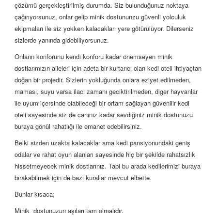
çözümü gerçekleştirilmiş durumda. Siz bulunduğunuz noktaya
çağırıyorsunuz, onlar gelip minik dostununzu güvenli yolculuk
ekipmaları ile siz yokken kalacakları yere götürülüyor. Dilerseniz
sizlerde yanında gidebiliyorsunuz.
Onların konforunu kendi konforu kadar önemseyen minik
dostlarımızın aileleri için adeta bir kurtarıcı olan kedi oteli ihtiyaçtan
doğan bir projedir. Sizlerin yokluğunda onlara eziyet edilmeden,
maması, suyu varsa ilacı zamanı geciktirilmeden, diger hayvanlar
ile uyum içersinde olabileceği bir ortam sağlayan güvenilir kedi
oteli sayesinde siz de canınız kadar sevdiğiniz minik dostunuzu
buraya gönül rahatlığı ile emanet edebilirsiniz.
Belki sizden uzakta kalacaklar ama kedi pansiyonundaki geniş
odalar ve rahat oyun alanları sayesinde hiç bir şekilde rahatsızlık
hissetmeyecek minik dostlarınız. Tabi bu arada kedilerimizi buraya
bırakabilmek için de bazı kurallar mevcut elbette.
Bunlar kısaca;
Minik dostunuzun aşıları tam olmalıdır.