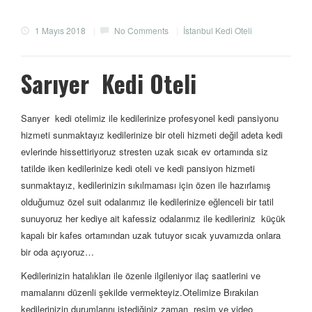
1 Mayıs 2018
|
No Comments
|
İstanbul Kedi Oteli
Sarıyer Kedi Oteli
Sarıyer kedi otelimiz ile kedilerinize profesyonel kedi pansiyonu
hizmeti sunmaktayız kedilerinize bir oteli hizmeti değil adeta kedi
evlerinde hissettiriyoruz stresten uzak sıcak ev ortamında siz
tatilde iken kedilerinize kedi oteli ve kedi pansiyon hizmeti
sunmaktayız, kedilerinizin sıkılmaması için özen ile hazırlamış
olduğumuz özel suit odalarımız ile kedilerinize eğlenceli bir tatil
sunuyoruz her kediye ait kafessiz odalarımız ile kedileriniz küçük
kapalı bir kafes ortamından uzak tutuyor sıcak yuvamızda onlara
bir oda açıyoruz…
Kedilerinizin hatalıkları ile özenle ilgileniyor ilaç saatlerini ve
mamalarını düzenli şekilde vermekteyiz.Otelimize Bırakılan
kedilerinizin durumlarını istediğiniz zaman resim ve video