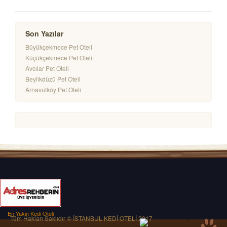
Son Yazılar
Büyükçekmece Pet Oteli
Küçükçekmece Pet Oteli:
Avcılar Pet Oteli
Beylikdüzü Pet Oteli
Arnavutköy Pet Oteli
En Yakın Kedi Oteli
Tüm Hakları Saklıdır © İSTANBUL KEDİ OTELİ 2017