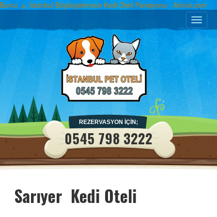
Burcu .ş. İstanbul Büyükçekmece Kedi Oteli Pansiyonu - Armut.com
Toggle
naviga
REZERVASYON İÇİN;
0545 798 3222
Sarıyer Kedi Oteli