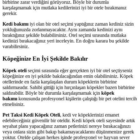
birbirine zarar verdiğini görüyoruz. Böyle bir durumla
karşılaşmamak için mutlaka kedilerinizi iyi bir otele bırakmanız
gerekir.
Kedi bakımı
iyi olan bir otel seçimi yaptığınız zaman kediniz sizin
yokluğunuzda zorlanmayacaktır. Aynı zamanda kedinizi aynı
bıraktığınız şekilde bulabilirsiniz. Otel seçimi sırasında mutlaka
kedinizi bırakacağınız yeri inceleyin. En doğru karara bu şekilde
varabilirsiniz.
Köpeğinize En İyi Şekilde Bakılır
Köpek oteli
seçimi sırasında eğer gerçekten iyi bir otel seçtiyseniz
köpeğinize en iyi şekilde bakılacağından emin olabilirsiniz. Köpek
otellerinde en fazla karşılaşılan durum köpeklerin birbirine
saldırmasıdır. Sahibi gittiği için hırçınlaşan köpekler bazen birbirine
saldırabilir. Böyle bir durumla karşılaşmamak için
köpek
bakımı
konusunda profesyonel kişilerin çalıştığı bir pet otelini tercih
etmelisiniz.
Pet Taksi Kedi Köpek Oteli
, kedi ve köpeklerinizi emanet
edebileceğiniz güvenilir bir oteldir. Kedi köpek oteli sayesinde artık
seyahat planı yapacağınız zaman petlerinizi nereye bırakacağınızı
veya onlara sizin gibi bakıp bakamayacaklarını düşünmenize gerek
yoktur. Otelde çalışan herkes işinde profesyonel ve hayvan sever