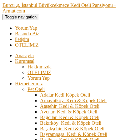
Burcu .ş. İstanbul Büyükçekmece Kedi Oteli Pansiyonu -
Armut.com
Toggle navigation
Yorum Yap
Basında Biz
iletişim
OTELİMİZ
Anasayfa
Kurumsal
Hakkımızda
OTELİMİZ
Yorum Yap
Hizmetlerimiz
Pet Oteli
Adalar Kedi Köpek Oteli
Arnavutköy Kedi & Köpek Oteli
Ataşehir Kedi & Köpek Oteli
Avcılar Kedi & Köpek Oteli
Bağcılar Kedi & Köpek Oteli
Bakırköy Kedi & Köpek Oteli
Başakşehir Kedi & Köpek Oteli
Bayrampaşa Kedi & Köpek Oteli
Beşiktaş Kedi & Köpek Oteli