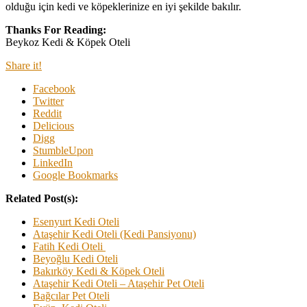
olduğu için kedi ve köpeklerinize en iyi şekilde bakılır.
Thanks For Reading:
Beykoz Kedi & Köpek Oteli
Share it!
Facebook
Twitter
Reddit
Delicious
Digg
StumbleUpon
LinkedIn
Google Bookmarks
Related Post(s):
Esenyurt Kedi Oteli
Ataşehir Kedi Oteli (Kedi Pansiyonu)
Fatih Kedi Oteli
Beyoğlu Kedi Oteli
Bakırköy Kedi & Köpek Oteli
Ataşehir Kedi Oteli – Ataşehir Pet Oteli
Bağcılar Pet Oteli