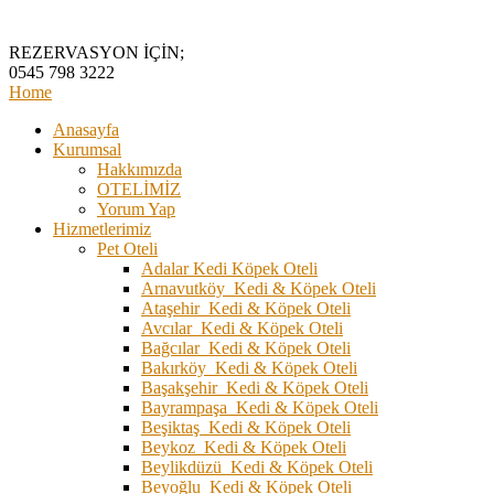
REZERVASYON İÇİN;
0545 798 3222
Home
Anasayfa
Kurumsal
Hakkımızda
OTELİMİZ
Yorum Yap
Hizmetlerimiz
Pet Oteli
Adalar Kedi Köpek Oteli
Arnavutköy Kedi & Köpek Oteli
Ataşehir Kedi & Köpek Oteli
Avcılar Kedi & Köpek Oteli
Bağcılar Kedi & Köpek Oteli
Bakırköy Kedi & Köpek Oteli
Başakşehir Kedi & Köpek Oteli
Bayrampaşa Kedi & Köpek Oteli
Beşiktaş Kedi & Köpek Oteli
Beykoz Kedi & Köpek Oteli
Beylikdüzü Kedi & Köpek Oteli
Beyoğlu Kedi & Köpek Oteli