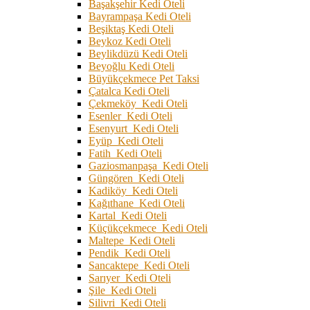
Başakşehir Kedi Oteli
Bayrampaşa Kedi Oteli
Beşiktaş Kedi Oteli
Beykoz Kedi Oteli
Beylikdüzü Kedi Oteli
Beyoğlu Kedi Oteli
Büyükçekmece Pet Taksi
Çatalca Kedi Oteli
Çekmeköy Kedi Oteli
Esenler Kedi Oteli
Esenyurt Kedi Oteli
Eyüp Kedi Oteli
Fatih Kedi Oteli
Gaziosmanpaşa Kedi Oteli
Güngören Kedi Oteli
Kadiköy Kedi Oteli
Kağıthane Kedi Oteli
Kartal Kedi Oteli
Küçükçekmece Kedi Oteli
Maltepe Kedi Oteli
Pendik Kedi Oteli
Sancaktepe Kedi Oteli
Sarıyer Kedi Oteli
Şile Kedi Oteli
Silivri Kedi Oteli