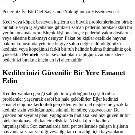
Petleriniz İyi Bir Otel Sayesinde Yokluğunuzu Hissetmeyecek
Kedi veya köpek besleyen kişilerin en büyük problemlerinden birisi;
bir tatile veya iş seyahatine gittikleri zaman petlerini bırakacakları bir
yer bulamamalarıdır. Birçok kişi bu süreçte petlerini yakın dostlarına
veya ailesine bırakmayı deniyor. Fakat bu kişiler özellikle hayvan
bakımı konusunda yeterine bilgiye sahip değilse döndüğünüzü
kedinizi veya köpeğinizi farklı bir ruh halinde bulma ihtimaliniz çok
yüksektir.
Pet oteli
ise bir seyahat planı yaptığınız zaman sizlere
petlerinizi bırakmak için en iyi alternatiftir.
Kedilerinizi Güvenilir Bir Yere Emanet
Edin
Kediler yapıları gereği sahiplerinin yokluğunda çeşitli ruhsal
problemler yaşayarak asabi bir hale gelebilirler. Eğer kedinizi
emanet ettiğiniz
kedi oteli
gerçekten iyi bir otel değilse ne yazık ki
kediniz sizin yokluğunuzda sıkıntılı bir süreç yaşayacaktır. Bu
yüzden bir seyahat planı yaptığınızda mutlaka kedinizi güvenilir bir
otele bırakmaya dikkat etmelisiniz. Aksi takdirde kediniz
hırçınlaşabilir. Son zamanlarda bazı pet otellerinde çalışan kişilerin
hayvanlara zarar verdiği veya ilgi tam olmadığı için hayvanların