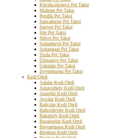
Küçükçekmece Pet Taksi
Maltepe Pet Taksi
Pendik Pet Taksi
Sancaktepe Pet Taksi
Sarıyer Pet Taksi
Şile Pet Taksi
Silivri Pet Taksi
Sultanbeyli Pet Taksi
Sultangazi Pet Taksi
Tuzla Pet Taksi
Ümraniye Pet Taksi
Üsküdar Pet Taksi
Zeytinburnu Pet Taksi
Kedi Oteli
Adalar Kedi Oteli
Arnavutköy Kedi Oteli
Ataşehir Kedi Oteli
Avcılar Kedi Oteli
Bağcılar Kedi Oteli
Bahçelievler Kedi Oteli
Bakırköy Kedi Oteli
Başakşehir Kedi Oteli
Bayrampaşa Kedi Oteli
Beşiktaş Kedi Oteli
Beykoz Kedi Oteli