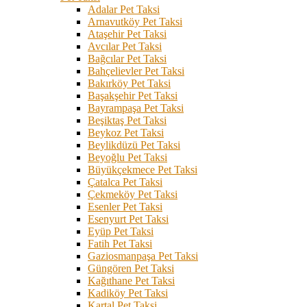
Adalar Pet Taksi
Arnavutköy Pet Taksi
Ataşehir Pet Taksi
Avcılar Pet Taksi
Bağcılar Pet Taksi
Bahçelievler Pet Taksi
Bakırköy Pet Taksi
Başakşehir Pet Taksi
Bayrampaşa Pet Taksi
Beşiktaş Pet Taksi
Beykoz Pet Taksi
Beylikdüzü Pet Taksi
Beyoğlu Pet Taksi
Büyükçekmece Pet Taksi
Çatalca Pet Taksi
Çekmeköy Pet Taksi
Esenler Pet Taksi
Esenyurt Pet Taksi
Eyüp Pet Taksi
Fatih Pet Taksi
Gaziosmanpaşa Pet Taksi
Güngören Pet Taksi
Kağıthane Pet Taksi
Kadiköy Pet Taksi
Kartal Pet Taksi