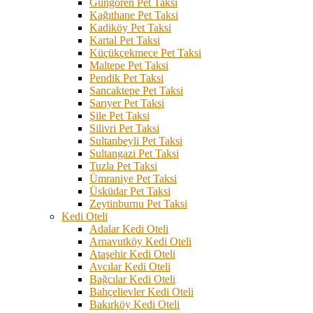
Güngören Pet Taksi
Kağıthane Pet Taksi
Kadiköy Pet Taksi
Kartal Pet Taksi
Küçükçekmece Pet Taksi
Maltepe Pet Taksi
Pendik Pet Taksi
Sancaktepe Pet Taksi
Sarıyer Pet Taksi
Şile Pet Taksi
Silivri Pet Taksi
Sultanbeyli Pet Taksi
Sultangazi Pet Taksi
Tuzla Pet Taksi
Ümraniye Pet Taksi
Üsküdar Pet Taksi
Zeytinburnu Pet Taksi
Kedi Oteli
Adalar Kedi Oteli
Arnavutköy Kedi Oteli
Ataşehir Kedi Oteli
Avcılar Kedi Oteli
Bağcılar Kedi Oteli
Bahçelievler Kedi Oteli
Bakırköy Kedi Oteli