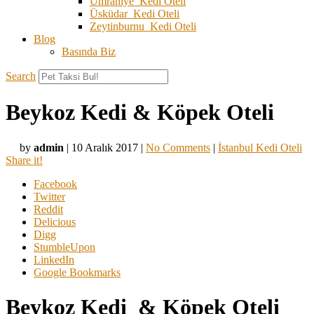
Ümraniye Kedi Oteli
Üsküdar Kedi Oteli
Zeytinburnu Kedi Oteli
Blog
Basında Biz
Search
Beykoz Kedi & Köpek Oteli
by
admin
|
10 Aralık 2017
|
No Comments
|
İstanbul Kedi Oteli
Share it!
Facebook
Twitter
Reddit
Delicious
Digg
StumbleUpon
LinkedIn
Google Bookmarks
Beykoz Kedi & Köpek Oteli