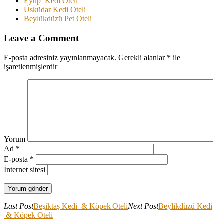
Eyüp Kedi Oteli
Üsküdar Kedi Oteli
Beylükdüzü Pet Oteli
Leave a Comment
E-posta adresiniz yayınlanmayacak.
Gerekli alanlar
*
ile
işaretlenmişlerdir
Yorum
Ad
*
E-posta
*
İnternet sitesi
Last Post
Beşiktaş Kedi & Köpek Oteli
Next Post
Beylikdüzü Kedi
& Köpek Oteli