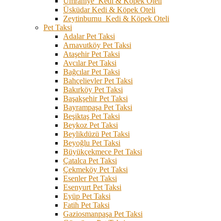
Ümraniye Kedi & Köpek Oteli
Üsküdar Kedi & Köpek Oteli
Zeytinburnu Kedi & Köpek Oteli
Pet Taksi
Adalar Pet Taksi
Arnavutköy Pet Taksi
Ataşehir Pet Taksi
Avcılar Pet Taksi
Bağcılar Pet Taksi
Bahçelievler Pet Taksi
Bakırköy Pet Taksi
Başakşehir Pet Taksi
Bayrampaşa Pet Taksi
Beşiktaş Pet Taksi
Beykoz Pet Taksi
Beylikdüzü Pet Taksi
Beyoğlu Pet Taksi
Büyükçekmece Pet Taksi
Çatalca Pet Taksi
Çekmeköy Pet Taksi
Esenler Pet Taksi
Esenyurt Pet Taksi
Eyüp Pet Taksi
Fatih Pet Taksi
Gaziosmanpaşa Pet Taksi