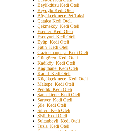
Beylikdüzü Kedi Oteli
Beyoğlu Kedi Oteli
Büyükçekmece Pet Taksi
Çatalca Kedi Oteli
Çekmeköy Kedi Oteli
Esenler Kedi Oteli
Esenyurt Kedi Oteli
Eyüp Kedi Oteli
Fatih Kedi Oteli
Gaziosmanpaşa Kedi Oteli
Güngören Kedi Oteli
Kadiköy Kedi Oteli
Kağıthane Kedi Oteli
Kartal Kedi Oteli
Küçükçekmece Kedi Oteli
Maltepe Kedi Oteli
Pendik Kedi Oteli
Sancaktepe Kedi Oteli
Sarıyer Kedi Oteli
Şile Kedi Oteli
Silivri Kedi Oteli
Şişli Kedi Oteli
Sultanbeyli Kedi Oteli
Tuzla Kedi Oteli