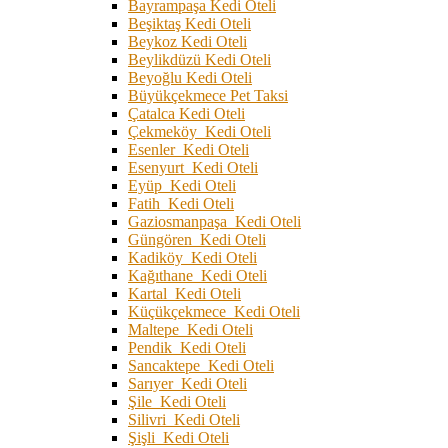
Bayrampaşa Kedi Oteli
Beşiktaş Kedi Oteli
Beykoz Kedi Oteli
Beylikdüzü Kedi Oteli
Beyoğlu Kedi Oteli
Büyükçekmece Pet Taksi
Çatalca Kedi Oteli
Çekmeköy Kedi Oteli
Esenler Kedi Oteli
Esenyurt Kedi Oteli
Eyüp Kedi Oteli
Fatih Kedi Oteli
Gaziosmanpaşa Kedi Oteli
Güngören Kedi Oteli
Kadiköy Kedi Oteli
Kağıthane Kedi Oteli
Kartal Kedi Oteli
Küçükçekmece Kedi Oteli
Maltepe Kedi Oteli
Pendik Kedi Oteli
Sancaktepe Kedi Oteli
Sarıyer Kedi Oteli
Şile Kedi Oteli
Silivri Kedi Oteli
Şişli Kedi Oteli