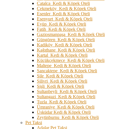
Çatalca Kedi & Köpek Oteli
Çekmeköy Kedi & Köpek Oteli
Esenler Kedi & Köpek Oteli
Esenyurt Kedi & Köpek Oteli
Eyüp Kedi & Köpek Oteli
Fatih Kedi & Köpek Oteli
Gaziosmanpaşa Kedi & Köpek Oteli
Güngören Kedi & Köpek Oteli
Kadiköy Kedi & Köpek Oteli
Kağıthane Kedi & Köpek Oteli
Kartal Kedi & Köpek Oteli
Küçükçekmece Kedi & Köpek Oteli
Maltepe Kedi & Köpek Oteli
Sancaktepe Kedi & Köpek Oteli
Şile Kedi & Köpek Oteli
Silivri Kedi & Köpek Oteli
Şişli Kedi & Köpek Oteli
Sultanbeyli Kedi & Köpek Oteli
Sultangazi Kedi & Köpek Oteli
Tuzla Kedi & Köpek Oteli
Ümraniye Kedi & Köpek Oteli
Üsküdar Kedi & Köpek Oteli
Zeytinburnu Kedi & Köpek Oteli
Pet Taksi
Adalar Pet Taksi