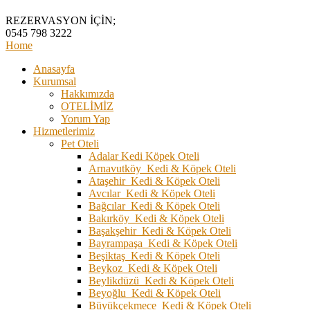
REZERVASYON İÇİN;
0545 798 3222
Home
Anasayfa
Kurumsal
Hakkımızda
OTELİMİZ
Yorum Yap
Hizmetlerimiz
Pet Oteli
Adalar Kedi Köpek Oteli
Arnavutköy Kedi & Köpek Oteli
Ataşehir Kedi & Köpek Oteli
Avcılar Kedi & Köpek Oteli
Bağcılar Kedi & Köpek Oteli
Bakırköy Kedi & Köpek Oteli
Başakşehir Kedi & Köpek Oteli
Bayrampaşa Kedi & Köpek Oteli
Beşiktaş Kedi & Köpek Oteli
Beykoz Kedi & Köpek Oteli
Beylikdüzü Kedi & Köpek Oteli
Beyoğlu Kedi & Köpek Oteli
Büyükçekmece Kedi & Köpek Oteli