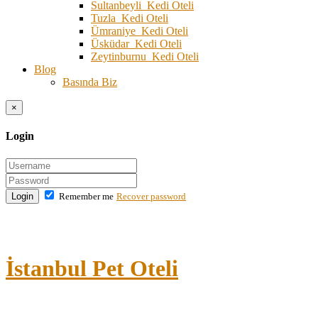
Sultanbeyli Kedi Oteli
Tuzla Kedi Oteli
Ümraniye Kedi Oteli
Üsküdar Kedi Oteli
Zeytinburnu Kedi Oteli
Blog
Basında Biz
×
Login
Login
Remember me
Recover password
İstanbul Pet Oteli