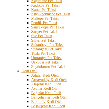
Kağıthane Pet Taksi
Kadiköy Pet Taksi
Kartal Pet Taksi
Küçükçekmece Pet Taksi
Maltepe Pet Taksi
Pendik Pet Taksi
Sancaktepe Pet Taksi
Sarıyer Pet Taksi
Şile Pet Taksi
Silivri Pet Taksi
Sultanbeyli Pet Taksi
Sultangazi Pet Taksi
Tuzla Pet Taksi
Ümraniye Pet Taksi
Üsküdar Pet Taksi
Zeytinburnu Pet Taksi
Kedi Oteli
Adalar Kedi Oteli
Arnavutköy Kedi Oteli
Ataşehir Kedi Oteli
Avcılar Kedi Oteli
Bağcılar Kedi Oteli
Bahçelievler Kedi Oteli
Bakırköy Kedi Oteli
Başakşehir Kedi Oteli