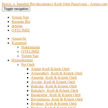
Burcu .ş. İstanbul Büyükçekmece Kedi Oteli Pansiyonu - Armut.com
Toggle navigation
Yorum Yap
Basında Biz
iletişim
OTELİMİZ
Anasayfa
Kurumsal
Hakkımızda
OTELİMİZ
Yorum Yap
Hizmetlerimiz
Pet Oteli
Adalar Kedi Köpek Oteli
Arnavutköy Kedi & Köpek Oteli
Ataşehir Kedi & Köpek Oteli
Avcılar Kedi & Köpek Oteli
Bağcılar Kedi & Köpek Oteli
Bakırköy Kedi & Köpek Oteli
Başakşehir Kedi & Köpek Oteli
Bayrampaşa Kedi & Köpek Oteli
Beşiktaş Kedi & Köpek Oteli
Beykoz Kedi & Köpek Oteli