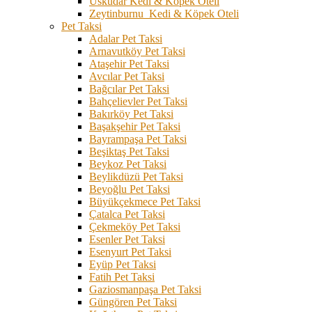
Üsküdar Kedi & Köpek Oteli
Zeytinburnu Kedi & Köpek Oteli
Pet Taksi
Adalar Pet Taksi
Arnavutköy Pet Taksi
Ataşehir Pet Taksi
Avcılar Pet Taksi
Bağcılar Pet Taksi
Bahçelievler Pet Taksi
Bakırköy Pet Taksi
Başakşehir Pet Taksi
Bayrampaşa Pet Taksi
Beşiktaş Pet Taksi
Beykoz Pet Taksi
Beylikdüzü Pet Taksi
Beyoğlu Pet Taksi
Büyükçekmece Pet Taksi
Çatalca Pet Taksi
Çekmeköy Pet Taksi
Esenler Pet Taksi
Esenyurt Pet Taksi
Eyüp Pet Taksi
Fatih Pet Taksi
Gaziosmanpaşa Pet Taksi
Güngören Pet Taksi